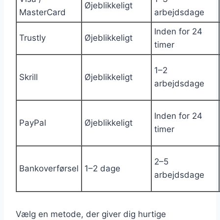
Øjeblikkeligt
MasterCard
arbejdsdage
Inden for 24
Trustly
Øjeblikkeligt
timer
1–2
Skrill
Øjeblikkeligt
arbejdsdage
Inden for 24
PayPal
Øjeblikkeligt
timer
2–5
Bankoverførsel
1–2 dage
arbejdsdage
Vælg en metode, der giver dig hurtige