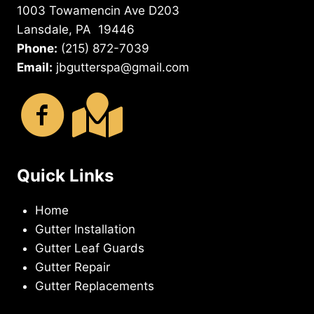
1003 Towamencin Ave D203
Lansdale, PA 19446
Phone:
(215) 872-7039
Email:
jbgutterspa@gmail.com
Quick Links
Home
Gutter Installation
Gutter Leaf Guards
Gutter Repair
Gutter Replacements