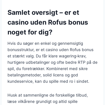
Samlet oversigt – er et
casino uden Rofus bonus
noget for dig?
Hvis du søger en enkel og gennemsigtig
bonusstruktur, er et casino uden Rofus bonus
et stærkt valg. Du får klare wagering‑krav,
hurtigere udbetalinger og ofte bedre RTP på de
spil, du foretrækker. Kombineret med sikre
betalingsmetoder, solid licens og god
kundeservice, kan du spille med ro i sindet.
Husk at sammenligne de forskellige tilbud,
læse vilkårene grundigt og altid spille