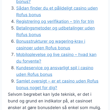
bonus?
Sådan finder du et pålideligt casino uden
Rofus bonus
Registrering og verifikation – trin for trin
Betalingsmetoder og udbetalinger uden
Rofus bonus
Bonusstrukturer og wagering‑krav i
casinoer uden Rofus bonus
Mobiloplevelse og live casino – hvad kan
du forvente?
Kundeservice og ansvarligt spil i casino
uden Rofus bonus
Samlet oversigt – er et casino uden Rofus
bonus noget for dig?
Selvom begrebet kan lyde teknisk, er det i
bund og grund en indikator på, at casinoet
ønsker at gøre bonusdelen så enkel som mulig.