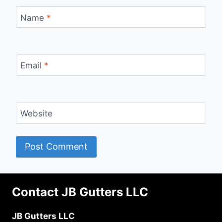
Name
*
Email
*
Website
Contact JB Gutters LLC
JB Gutters LLC