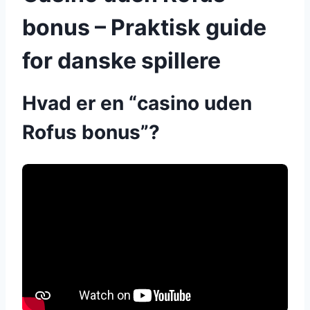
bonus – Praktisk guide
for danske spillere
Hvad er en “casino uden
Rofus bonus”?