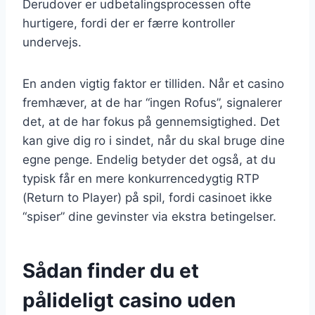
Derudover er udbetalingsprocessen ofte
hurtigere, fordi der er færre kontroller
undervejs.
En anden vigtig faktor er tilliden. Når et casino
fremhæver, at de har “ingen Rofus”, signalerer
det, at de har fokus på gennemsigtighed. Det
kan give dig ro i sindet, når du skal bruge dine
egne penge. Endelig betyder det også, at du
typisk får en mere konkurrencedygtig RTP
(Return to Player) på spil, fordi casinoet ikke
“spiser” dine gevinster via ekstra betingelser.
Sådan finder du et
pålideligt casino uden