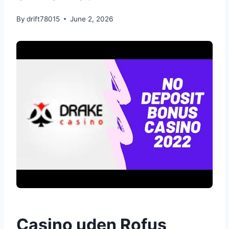
By
drift78015
June 2, 2026
Casino uden Rofus