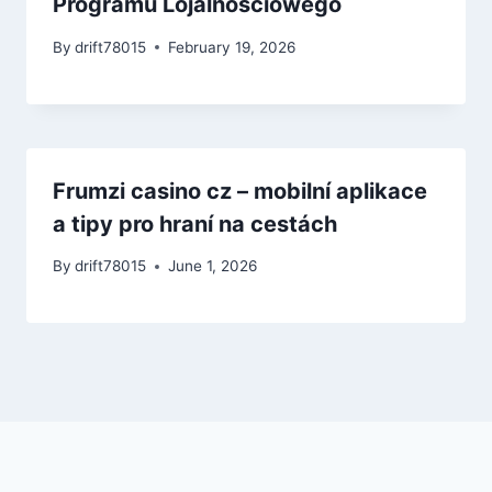
Programu Lojalnościowego
By
drift78015
February 19, 2026
Frumzi casino cz – mobilní aplikace
a tipy pro hraní na cestách
By
drift78015
June 1, 2026