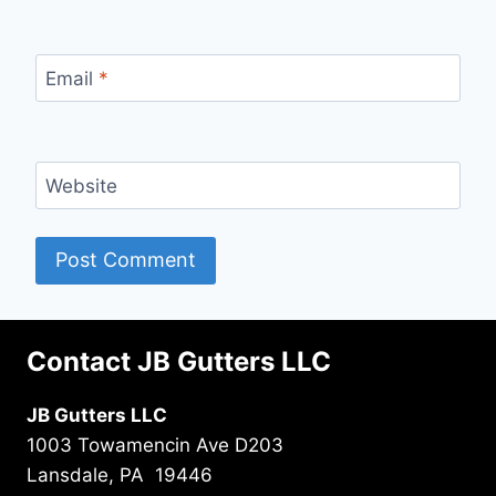
Email
*
Website
Contact JB Gutters LLC
JB Gutters LLC
1003 Towamencin Ave D203
Lansdale, PA 19446