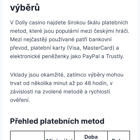
výběrů
V Dolly casino najdete širokou škálu platebních
metod, které jsou populární mezi českými hráči.
Mezi nejčastěji používané patří bankovní
převod, platební karty (Visa, MasterCard) a
elektronické peněženky jako PayPal a Trustly.
Vklady jsou okamžité, zatímco výběry mohou
trvat od několika minut až po 48 hodin, v
závislosti na zvolené metodě a rychlosti
ověření.
Přehled platebních metod
Doba