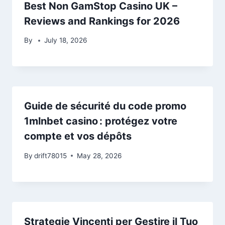
Best Non GamStop Casino UK –
Reviews and Rankings for 2026
By
July 18, 2026
Guide de sécurité du code promo
1mlnbet casino : protégez votre
compte et vos dépôts
By
drift78015
May 28, 2026
Strategie Vincenti per Gestire il Tuo