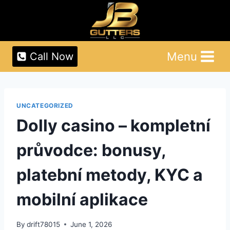
Skip
to
content
Menu
Call Now
UNCATEGORIZED
Dolly casino – kompletní
průvodce: bonusy,
platební metody, KYC a
mobilní aplikace
By
drift78015
June 1, 2026