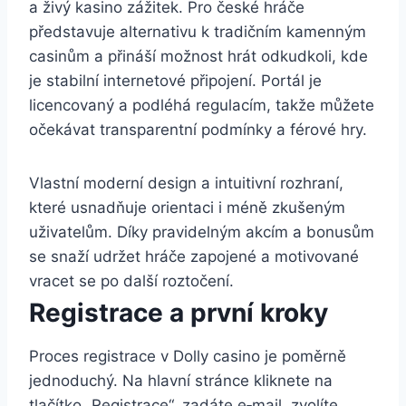
a živý kasino zážitek. Pro české hráče
představuje alternativu k tradičním kamenným
casinům a přináší možnost hrát odkudkoli, kde
je stabilní internetové připojení. Portál je
licencovaný a podléhá regulacím, takže můžete
očekávat transparentní podmínky a férové hry.
Vlastní moderní design a intuitivní rozhraní,
které usnadňuje orientaci i méně zkušeným
uživatelům. Díky pravidelným akcím a bonusům
se snaží udržet hráče zapojené a motivované
vracet se po další roztočení.
Registrace a první kroky
Proces registrace v Dolly casino je poměrně
jednoduchý. Na hlavní stránce kliknete na
tlačítko „Registrace“, zadáte e‑mail, zvolíte