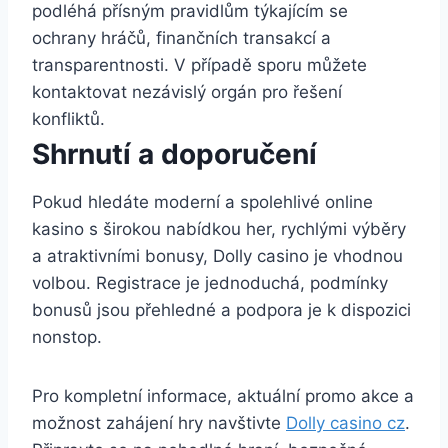
podléhá přísným pravidlům týkajícím se
ochrany hráčů, finančních transakcí a
transparentnosti. V případě sporu můžete
kontaktovat nezávislý orgán pro řešení
konfliktů.
Shrnutí a doporučení
Pokud hledáte moderní a spolehlivé online
kasino s širokou nabídkou her, rychlými výběry
a atraktivními bonusy, Dolly casino je vhodnou
volbou. Registrace je jednoduchá, podmínky
bonusů jsou přehledné a podpora je k dispozici
nonstop.
Pro kompletní informace, aktuální promo akce a
možnost zahájení hry navštivte
Dolly casino cz
.