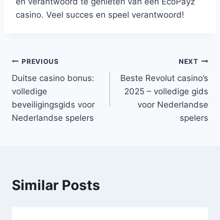
en verantwoord te genieten van een EcoPayz
casino. Veel succes en speel verantwoord!
Post
PREVIOUS
NEXT
Duitse casino bonus:
Beste Revolut casino’s
navigation
volledige
2025 – volledige gids
beveiligingsgids voor
voor Nederlandse
Nederlandse spelers
spelers
Similar Posts