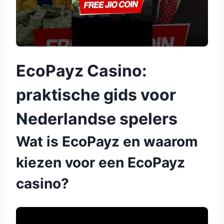
EcoPayz Casino:
praktische gids voor
Nederlandse spelers
Wat is EcoPayz en waarom
kiezen voor een EcoPayz
casino?