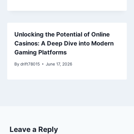
Unlocking the Potential of Online
Casinos: A Deep Dive into Modern
Gaming Platforms
By
drift78015
June 17, 2026
Leave a Reply