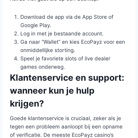
Download de app via de App Store of
Google Play.
Log in met je bestaande account.
Ga naar “Wallet” en kies EcoPayz voor een
onmiddellijke storting.
Speel je favoriete slots of live dealer
games onderweg.
Klantenservice en support:
wanneer kun je hulp
krijgen?
Goede klantenservice is cruciaal, zeker als je
tegen een probleem aanloopt bij een opname
of verificatie. De meeste EcoPayz casino’s