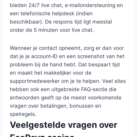
bieden 24/7 live chat, e‑mailondersteuning en
een telefonische helpdesk (indien
beschikbaar). De respons tijd ligt meestal
onder de 5 minuten voor live chat.
Wanneer je contact opneemt, zorg er dan voor
dat je je account‑ID en een screenshot van het
probleem bij de hand hebt. Dat bespaart tijd
en maakt het makkelijker voor de
supportmedewerker om je te helpen. Veel sites
hebben ook een uitgebreide FAQ‑sectie die
antwoorden geeft op de meest voorkomende
vragen over betalingen, bonussen en
spelregels.
Veelgestelde vragen over