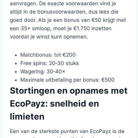
aanvragen. De exacte voorwaarden vind je
altijd in de bonusvoorwaarden, dus lees die
goed door. Als je een bonus van €50 krijgt met
een 35× omloop, moet je €1.750 inzetten
voordat je winst kunt opnemen.
Matchbonus: tot €200
Free spins: 20‑30 stuks
Wagering: 30‑40×
Maximale uitbetaling per bonus: €500
Stortingen en opnames met
EcoPayz: snelheid en
limieten
Een van de sterkste punten van EcoPayz is de