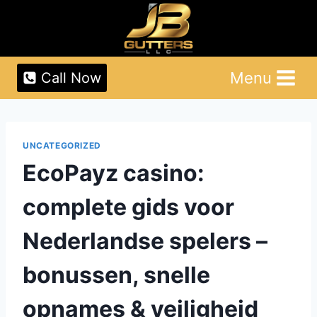
Skip
to
content
Menu
Call Now
UNCATEGORIZED
EcoPayz casino:
complete gids voor
Nederlandse spelers –
bonussen, snelle
opnames & veiligheid