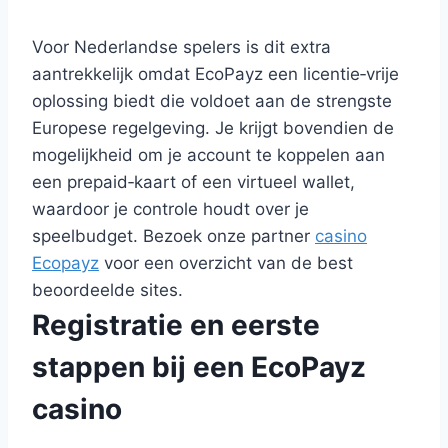
Voor Nederlandse spelers is dit extra
aantrekkelijk omdat EcoPayz een licentie‑vrije
oplossing biedt die voldoet aan de strengste
Europese regelgeving. Je krijgt bovendien de
mogelijkheid om je account te koppelen aan
een prepaid‑kaart of een virtueel wallet,
waardoor je controle houdt over je
speelbudget. Bezoek onze partner
casino
Ecopayz
voor een overzicht van de best
beoordeelde sites.
Registratie en eerste
stappen bij een EcoPayz
casino