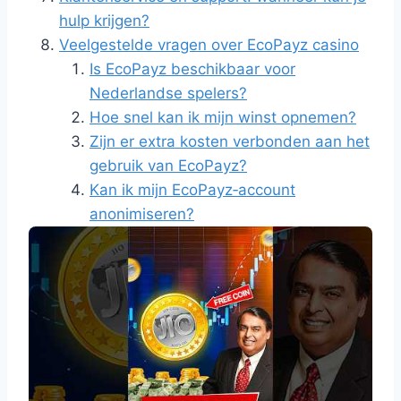
hulp krijgen?
Veelgestelde vragen over EcoPayz casino
Is EcoPayz beschikbaar voor
Nederlandse spelers?
Hoe snel kan ik mijn winst opnemen?
Zijn er extra kosten verbonden aan het
gebruik van EcoPayz?
Kan ik mijn EcoPayz‑account
anonimiseren?