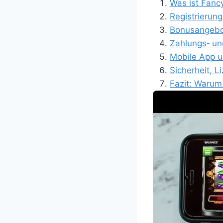
Was ist Fanc
Registrierung 
Bonusangebo
Zahlungs‑ un
Mobile App un
Sicherheit, 
Fazit: Warum