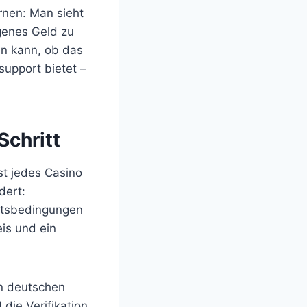
ernen: Man sieht
igenes Geld zu
en kann, ob das
upport bietet –
Schritt
st jedes Casino
dert:
ftsbedingungen
eis und ein
en deutschen
 die Verifikation