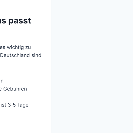
s passt
es wichtig zu
 Deutschland sind
en
re Gebühren
ist 3‑5 Tage