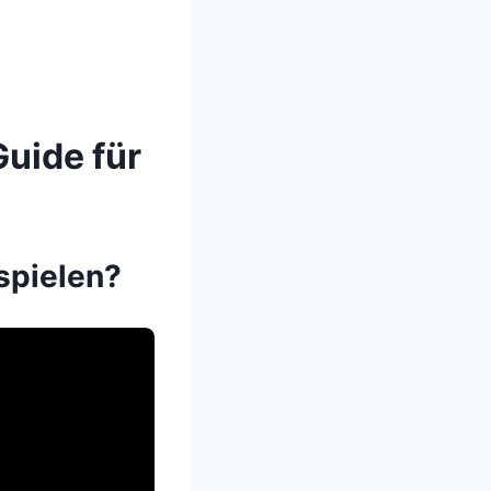
Guide für
spielen?