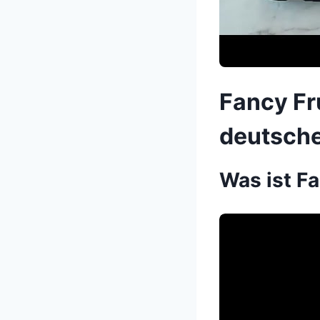
Fancy Fru
deutsche
Was ist F