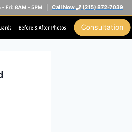
Call Now
(215) 872-7039
 - Fri: 8AM - 5PM
Consultation
uards
Before & After Photos
d