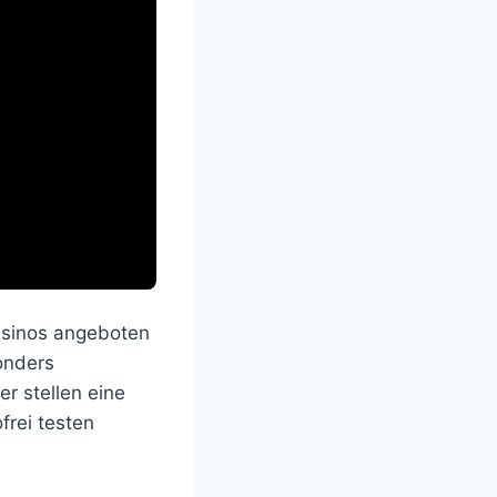
Casinos angeboten
onders
r stellen eine
frei testen