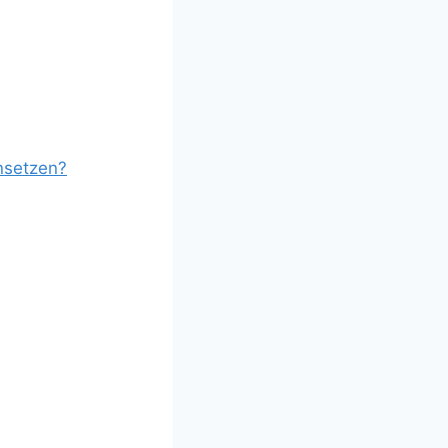
nsetzen?