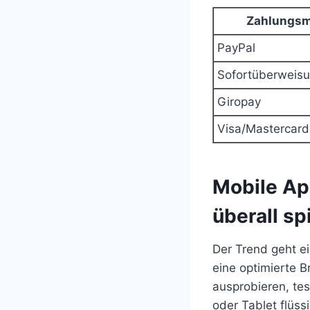
Zahlungs
PayPal
Sofortüberweis
Giropay
Visa/Mastercard
Mobile Ap
überall sp
Der Trend geht e
eine optimierte B
ausprobieren, tes
oder Tablet flüssi