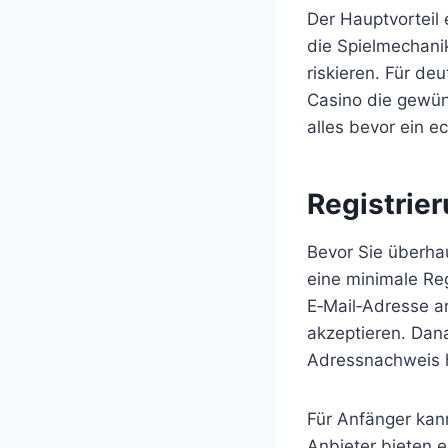
Der Hauptvorteil 
die Spielmechanik
riskieren. Für de
Casino die gewü
alles bevor ein ec
Registrier
Bevor Sie überha
eine minimale Regi
E‑Mail‑Adresse 
akzeptieren. Dana
Adressnachweis 
Für Anfänger kan
Anbieter bieten e