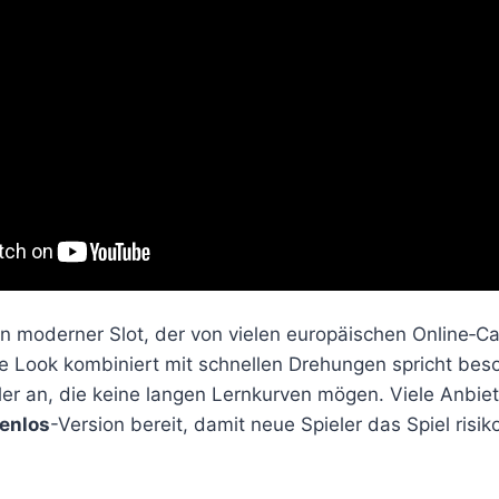
ein moderner Slot, der von vielen europäischen Online‑
ge Look kombiniert mit schnellen Drehungen spricht bes
er an, die keine langen Lernkurven mögen. Viele Anbiete
tenlos
-Version bereit, damit neue Spieler das Spiel risiko