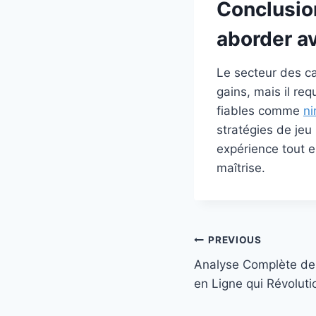
Conclusio
aborder a
Le secteur des ca
gains, mais il re
fiables comme
ni
stratégies de jeu
expérience tout en
maîtrise.
Post
PREVIOUS
Analyse Complète de 
navigation
en Ligne qui Révoluti