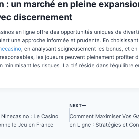
n : un marché en pleine expansio
vec discernement
sinos en ligne offre des opportunités uniques de diver
quiert une approche informée et prudente. En choisissan
necasino
, en analysant soigneusement les bonus, et en
 responsables, les joueurs peuvent pleinement profiter d
 minimisant les risques. La clé réside dans l’équilibre en
NEXT
Ninecasino : Le Casino
Comment Maximiser Vos Gai
onne le Jeu en France
en Ligne : Stratégies et Con