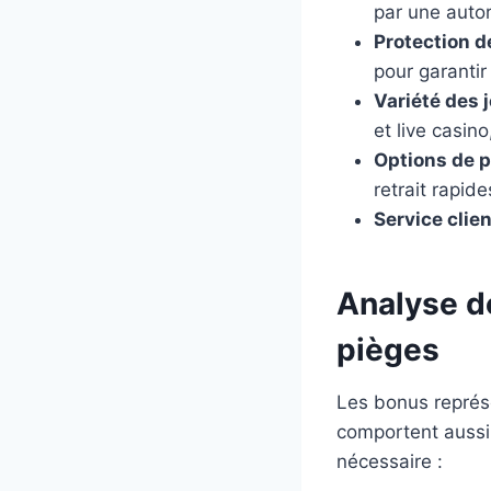
par une autor
Protection d
pour garantir
Variété des j
et live casino
Options de p
retrait rapid
Service clien
Analyse d
pièges
Les bonus représe
comportent aussi
nécessaire :