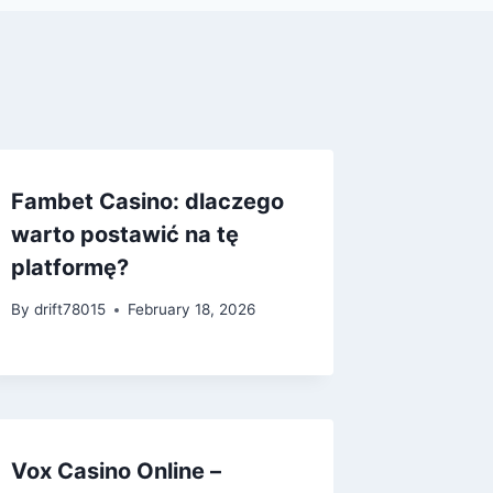
Fambet Casino: dlaczego
warto postawić na tę
platformę?
By
drift78015
February 18, 2026
Vox Casino Online –