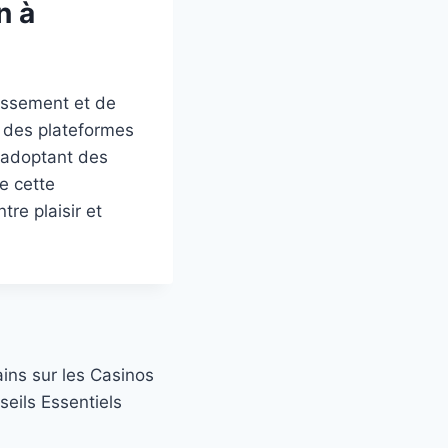
n à
tissement et de
t des plateformes
 adoptant des
e cette
tre plaisir et
ns sur les Casinos
seils Essentiels