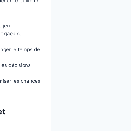
rience et limiter
 jeu.
ackjack ou
onger le temps de
 les décisions
miser les chances
et