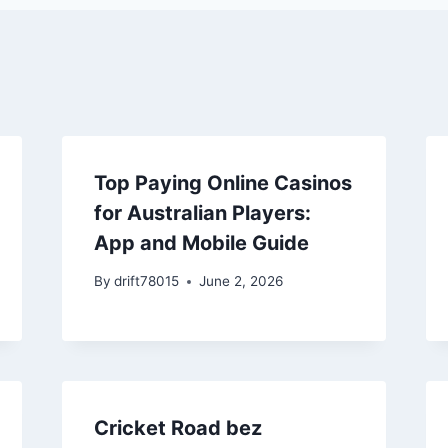
Top Paying Online Casinos
for Australian Players:
App and Mobile Guide
By
drift78015
June 2, 2026
Cricket Road bez