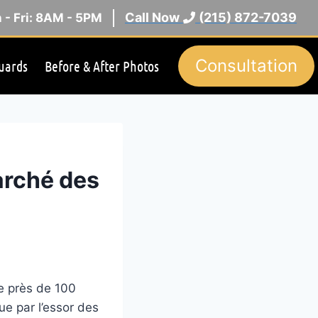
Call Now
(215) 872-7039
 - Fri: 8AM - 5PM
Consultation
uards
Before & After Photos
arché des
e près de 100
que par l’essor des