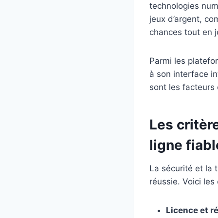
technologies numé
jeux d’argent, co
chances tout en 
Parmi les platefo
à son interface i
sont les facteurs
Les critèr
ligne fiabl
La sécurité et la
réussie. Voici les
Licence et ré