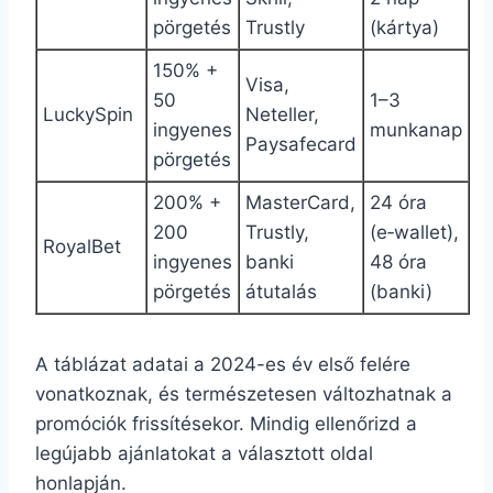
pörgetés
Trustly
(kártya)
150% +
Visa,
50
1–3
LuckySpin
Neteller,
ingyenes
munkanap
Paysafecard
pörgetés
200% +
MasterCard,
24 óra
200
Trustly,
(e‑wallet),
RoyalBet
ingyenes
banki
48 óra
pörgetés
átutalás
(banki)
A táblázat adatai a 2024-es év első felére
vonatkoznak, és természetesen változhatnak a
promóciók frissítésekor. Mindig ellenőrizd a
legújabb ajánlatokat a választott oldal
honlapján.