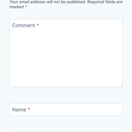
Your email address will not be published.
Required fields are
marked
*
Comment
*
Name
*