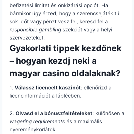
befizetési limitet és önkizárási opciót. Ha
bármikor úgy érzed, hogy a szerencsejáték túl
sok időt vagy pénzt vesz fel, keresd fel a
responsible gambling
szekciót vagy a helyi
szervezeteket.
Gyakorlati tippek kezdőnek
– hogyan kezdj neki a
magyar casino oldalaknak?
1.
Válassz licencelt kaszinót
: ellenőrizd a
licencinformációt a láblécben.
2.
Olvasd el a bónuszfeltételeket
: különösen a
wagering requirements
és a maximális
nyereménykorlátok.