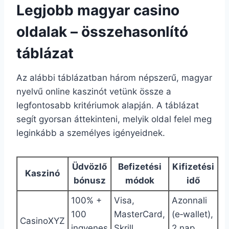
Legjobb magyar casino
oldalak – összehasonlító
táblázat
Az alábbi táblázatban három népszerű, magyar
nyelvű online kaszinót vetünk össze a
legfontosabb kritériumok alapján. A táblázat
segít gyorsan áttekinteni, melyik oldal felel meg
leginkább a személyes igényeidnek.
Üdvözlő
Befizetési
Kifizetési
Kaszinó
bónusz
módok
idő
100% +
Visa,
Azonnali
100
MasterCard,
(e‑wallet),
CasinoXYZ
ingyenes
Skrill,
2 nap