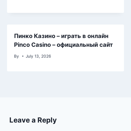
Пинко Казино – играть в онлайн
Pinco Casino – официальный сайт
By
July 13, 2026
Leave a Reply