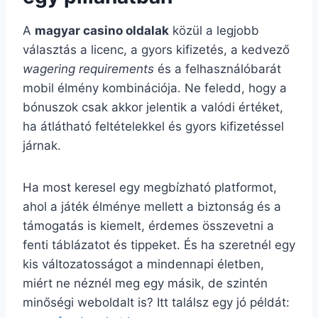
A
magyar casino oldalak
közül a legjobb
választás a licenc, a gyors kifizetés, a kedvező
wagering requirements
és a felhasználóbarát
mobil élmény kombinációja. Ne feledd, hogy a
bónuszok csak akkor jelentik a valódi értéket,
ha átlátható feltételekkel és gyors kifizetéssel
járnak.
Ha most keresel egy megbízható platformot,
ahol a játék élménye mellett a biztonság és a
támogatás is kiemelt, érdemes összevetni a
fenti táblázatot és tippeket. És ha szeretnél egy
kis változatosságot a mindennapi életben,
miért ne néznél meg egy másik, de szintén
minőségi weboldalt is? Itt találsz egy jó példát: