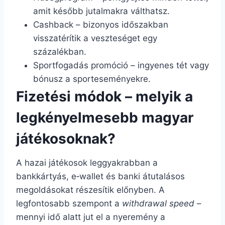
amit később jutalmakra válthatsz.
Cashback – bizonyos időszakban
visszatérítik a veszteséget egy
százalékban.
Sportfogadás promóció – ingyenes tét vagy
bónusz a sporteseményekre.
Fizetési módok – melyik a
legkényelmesebb magyar
játékosoknak?
A hazai játékosok leggyakrabban a
bankkártyás, e‑wallet és banki átutalásos
megoldásokat részesítik előnyben. A
legfontosabb szempont a
withdrawal speed
–
mennyi idő alatt jut el a nyeremény a