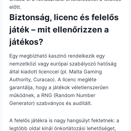
előtt.
Biztonság, licenc és felelős
játék – mit ellenőrizzen a
játékos?
Egy megbízható kaszinó rendelkezik egy
nemzetközi vagy európai szabályozó hatóság
által kiadott licenccel (pl. Malta Gaming
Authority, Curacao). A licenc megléte
garantálja, hogy a játékok véletlenszerűen
működnek, a RNG (Random Number
Generator) szabványos és auditált.
A felelős játékra is nagy hangsúlyt fektetnek: a
legtöbb oldal kínál önkorlátozási lehetőséget,