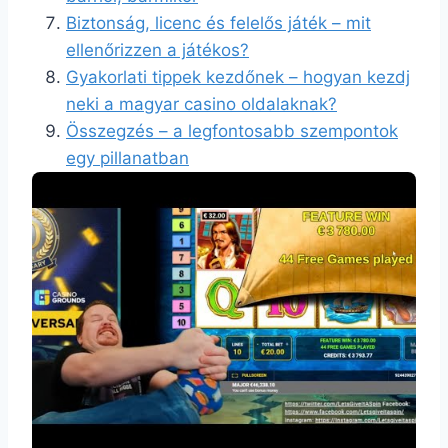
Biztonság, licenc és felelős játék – mit
ellenőrizzen a játékos?
Gyakorlati tippek kezdőnek – hogyan kezdj
neki a magyar casino oldalaknak?
Összegzés – a legfontosabb szempontok
egy pillanatban