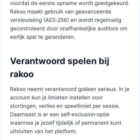
voordat de eerste opname wordt goedgekeurd.
Rakoo maakt gebruik van geavanceerde
versleuteling (AES‑256) en wordt regelmatig
gecontroleerd door onafhankelijke auditors om
eerlijk spel te garanderen.
Verantwoord spelen bij
rakoo
Rakoo neemt verantwoord gokken serieus. In je
account kun je limieten instellen voor
stortingen, verlies en speellimiet per sessie.
Daarnaast is er een self‑exclusion‑optie
waarmee je jezelf tijdelijk of permanent kunt
uitsluiten van het platform.