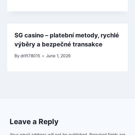
SG casino – platební metody, rychlé
výběry a bezpečné transakce
By
drift78015
June 1, 2026
Leave a Reply
Your email address will not be published.
Required fields are