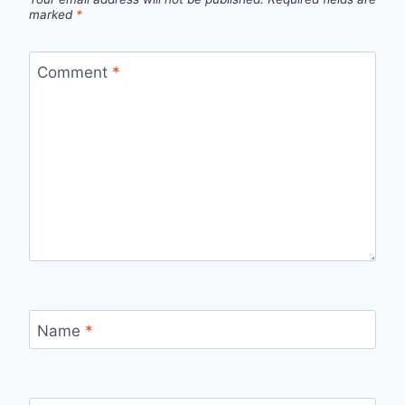
marked
*
Comment
*
Name
*