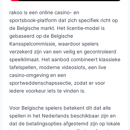
rakoo is een online casino- en
sportsbook‑platform dat zich specifiek richt op
de Belgische markt. Het licentie‑model is
gebaseerd op de Belgische
Kansspelcommissie, waardoor spelers
verzekerd zijn van een veilig en gecontroleerd
speelklimaat. Het aanbod combineert klassieke
tafelspellen, moderne videoslots, een live
casino‑omgeving en een
sportweddenschapssectie, zodat er voor
iedere voorkeur iets te vinden is.
Voor Belgische spelers betekent dit dat alle
spellen in het Nederlands beschikbaar zijn en
dat de betalingsopties afgestemd zijn op lokale