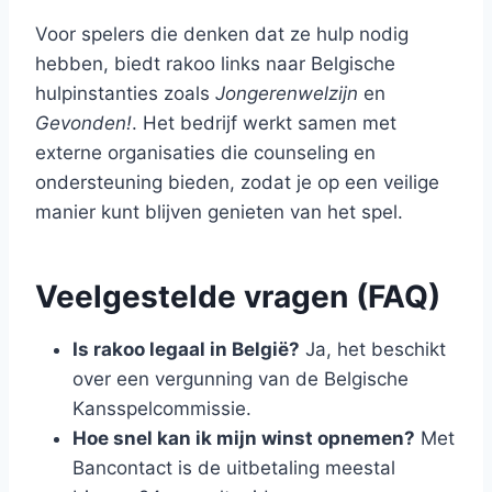
Voor spelers die denken dat ze hulp nodig
hebben, biedt rakoo links naar Belgische
hulpinstanties zoals
Jongerenwelzijn
en
Gevonden!
. Het bedrijf werkt samen met
externe organisaties die counseling en
ondersteuning bieden, zodat je op een veilige
manier kunt blijven genieten van het spel.
Veelgestelde vragen (FAQ)
Is rakoo legaal in België?
Ja, het beschikt
over een vergunning van de Belgische
Kansspelcommissie.
Hoe snel kan ik mijn winst opnemen?
Met
Bancontact is de uitbetaling meestal