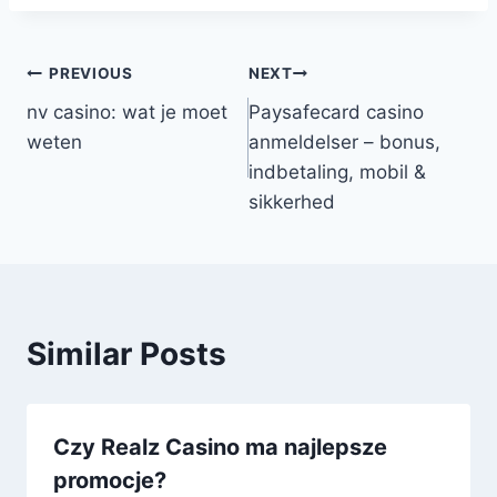
Post
PREVIOUS
NEXT
nv casino: wat je moet
Paysafecard casino
navigation
weten
anmeldelser – bonus,
indbetaling, mobil &
sikkerhed
Similar Posts
Czy Realz Casino ma najlepsze
promocje?