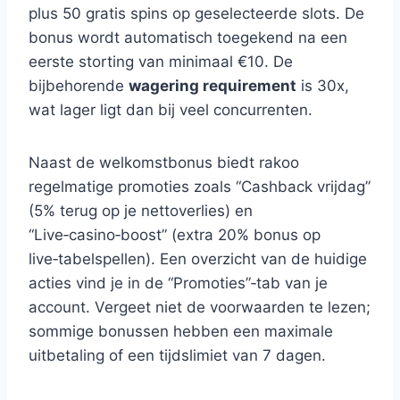
plus 50 gratis spins op geselecteerde slots. De
bonus wordt automatisch toegekend na een
eerste storting van minimaal €10. De
bijbehorende
wagering requirement
is 30x,
wat lager ligt dan bij veel concurrenten.
Naast de welkomstbonus biedt rakoo
regelmatige promoties zoals “Cashback vrijdag”
(5% terug op je nettoverlies) en
“Live‑casino‑boost” (extra 20% bonus op
live‑tabelspellen). Een overzicht van de huidige
acties vind je in de “Promoties”‑tab van je
account. Vergeet niet de voorwaarden te lezen;
sommige bonussen hebben een maximale
uitbetaling of een tijdslimiet van 7 dagen.