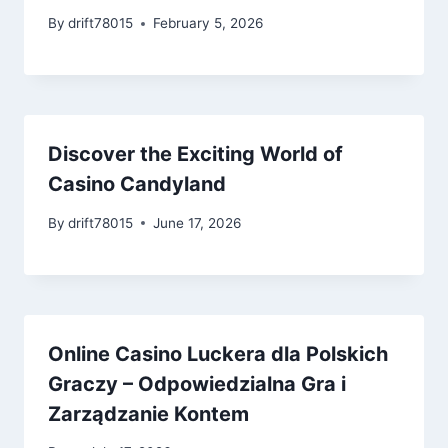
By
drift78015
February 5, 2026
Discover the Exciting World of
Casino Candyland
By
drift78015
June 17, 2026
Online Casino Luckera dla Polskich
Graczy – Odpowiedzialna Gra i
Zarządzanie Kontem