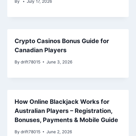
By
July 17, 2026
Crypto Casinos Bonus Guide for
Canadian Players
By
drift78015
June 3, 2026
How Online Blackjack Works for
Australian Players – Registration,
Bonuses, Payments & Mobile Guide
By
drift78015
June 2, 2026