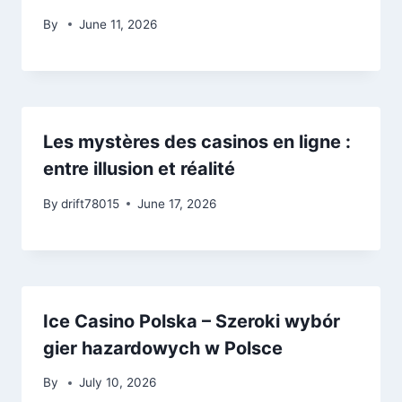
By
June 11, 2026
Les mystères des casinos en ligne :
entre illusion et réalité
By
drift78015
June 17, 2026
Ice Casino Polska – Szeroki wybór
gier hazardowych w Polsce
By
July 10, 2026