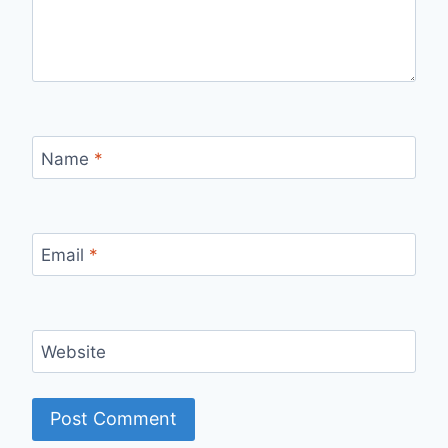
Name
*
Email
*
Website