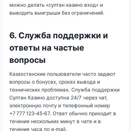
можно делать «султан казино вход» и
выводить выигрыши без ограничений.
6. Служба поддержки и
ответы на частые
вопросы
Казахстанские пользователи часто задают
вопросы о бонусах, сроках вывода и
технических проблемах. Служба поддержки
Султан Казино доступна 24/7 через чат,
электронную почту и телефонный номер
+7 777 123‑45‑67. Ответ обычно приходит в
течение нескольких минут в чате и в
течение часа по e‑mail.