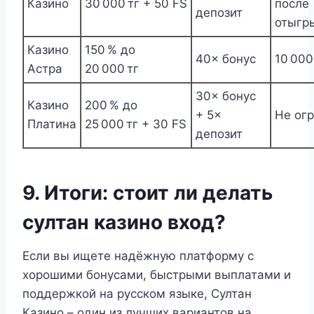
Казино
30 000 тг + 50 FS
после
депозит
отыгр
Казино
150 % до
40× бонус
10 000
Астра
20 000 тг
30× бонус
Казино
200 % до
+ 5×
Не ог
Платина
25 000 тг + 30 FS
депозит
9. Итоги: стоит ли делать
султан казино вход?
Если вы ищете надёжную платформу с
хорошими бонусами, быстрыми выплатами и
поддержкой на русском языке, Султан
Казино – один из лучших вариантов на