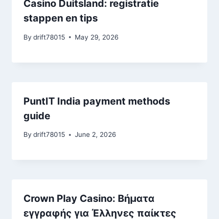
Casino Duitsland: registratie
stappen en tips
By
drift78015
May 29, 2026
PuntIT India payment methods
guide
By
drift78015
June 2, 2026
Crown Play Casino: Βήματα
εγγραφής για Έλληνες παίκτες