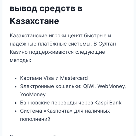
вывод средств в
Казахстане
Казахстанские игроки ценят быстрые и
надёжные платёжные системы. В Султан
Казино поддерживаются следующие
методы:
Картами Visa и Mastercard
Электронные кошельки: QIWI, WebMoney,
YooMoney
Банковские переводы через Kaspi Bank
Система «Казпочта» для наличных
пополнений