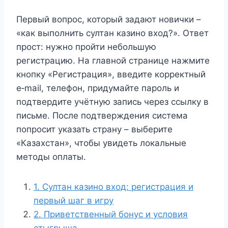
Первый вопрос, который задают новички –
«как выполнить султан казино вход?». Ответ
прост: нужно пройти небольшую
регистрацию. На главной странице нажмите
кнопку «Регистрация», введите корректный
e‑mail, телефон, придумайте пароль и
подтвердите учётную запись через ссылку в
письме. После подтверждения система
попросит указать страну – выберите
«Казахстан», чтобы увидеть локальные
методы оплаты.
1. Султан казино вход: регистрация и
первый шаг в игру
2. Приветственный бонус и условия
отыгрыша