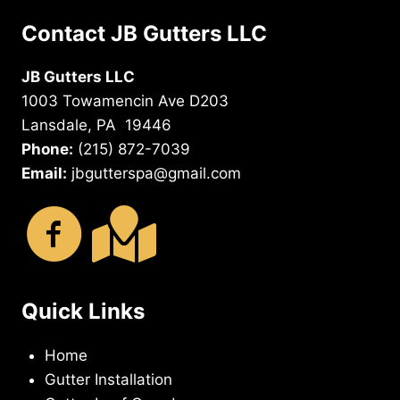
Contact JB Gutters LLC
JB Gutters LLC
1003 Towamencin Ave D203
Lansdale, PA 19446
Phone:
(215) 872-7039
Email:
jbgutterspa@gmail.com
Quick Links
Home
Gutter Installation