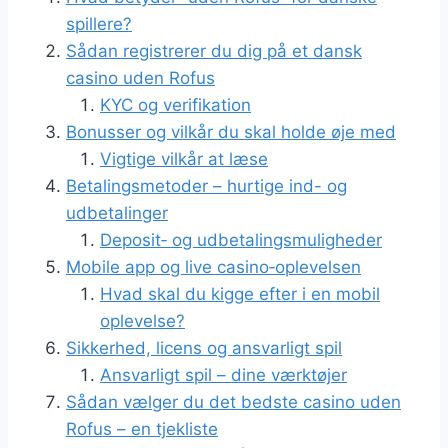
spillere?
Sådan registrerer du dig på et dansk
casino uden Rofus
KYC og verifikation
Bonusser og vilkår du skal holde øje med
Vigtige vilkår at læse
Betalingsmetoder – hurtige ind- og
udbetalinger
Deposit‑ og udbetalingsmuligheder
Mobile app og live casino‑oplevelsen
Hvad skal du kigge efter i en mobil
oplevelse?
Sikkerhed, licens og ansvarligt spil
Ansvarligt spil – dine værktøjer
Sådan vælger du det bedste casino uden
Rofus – en tjekliste