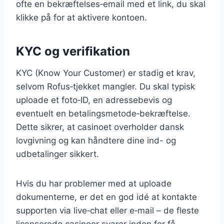
ofte en bekræftelses‑email med et link, du skal
klikke på for at aktivere kontoen.
KYC og verifikation
KYC (Know Your Customer) er stadig et krav,
selvom Rofus‑tjekket mangler. Du skal typisk
uploade et foto‑ID, en adressebevis og
eventuelt en betalingsmetode‑bekræftelse.
Dette sikrer, at casinoet overholder dansk
lovgivning og kan håndtere dine ind- og
udbetalinger sikkert.
Hvis du har problemer med at uploade
dokumenterne, er det en god idé at kontakte
supporten via live‑chat eller e‑mail – de fleste
licenserede casinoer svarer inden for få