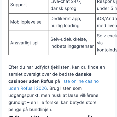
Live‑chat 24/7,
Respons 
Support
dansk sprog
under 5 m
Dedikeret app,
iOS/Andr
Mobiloplevelse
hurtig loading
med live 
Selv‑excl
Selv‑udelukkelse,
Ansvarligt spil
via
indbetalingsgrænser
kontoindst
Efter du har udfyldt tjeklisten, kan du finde en
samlet oversigt over de bedste
danske
casinoer uden Rofus
på
liste online casino
uden Rofus i 2026
. Brug listen som
udgangspunkt, men husk at læse vilkårene
grundigt – en lille forskel kan betyde store
penge på bundlinjen.