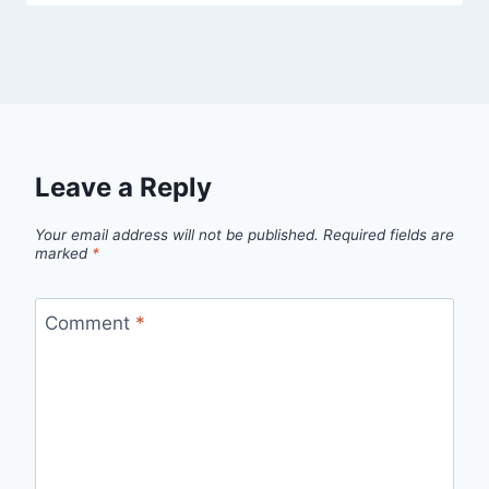
Leave a Reply
Your email address will not be published.
Required fields are
marked
*
Comment
*