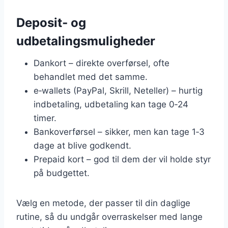
Deposit‑ og
udbetalingsmuligheder
Dankort – direkte overførsel, ofte
behandlet med det samme.
e‑wallets (PayPal, Skrill, Neteller) – hurtig
indbetaling, udbetaling kan tage 0‑24
timer.
Bankoverførsel – sikker, men kan tage 1‑3
dage at blive godkendt.
Prepaid kort – god til dem der vil holde styr
på budgettet.
Vælg en metode, der passer til din daglige
rutine, så du undgår overraskelser med lange