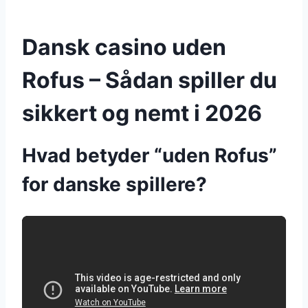
Dansk casino uden
Rofus – Sådan spiller du
sikkert og nemt i 2026
Hvad betyder “uden Rofus”
for danske spillere?