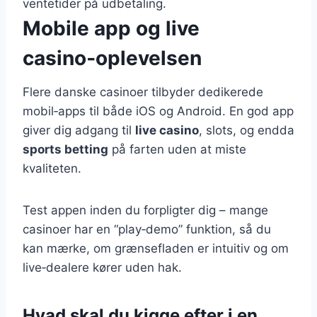
ventetider på udbetaling.
Mobile app og live
casino‑oplevelsen
Flere danske casinoer tilbyder dedikerede
mobil‑apps til både iOS og Android. En god app
giver dig adgang til
live casino
, slots, og endda
sports betting
på farten uden at miste
kvaliteten.
Test appen inden du forpligter dig – mange
casinoer har en “play‑demo” funktion, så du
kan mærke, om grænsefladen er intuitiv og om
live‑dealere kører uden hak.
Hvad skal du kigge efter i en