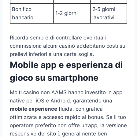
Bonifico
2‑5 giorni
1‑2 giorni
bancario
lavorativi
Ricorda sempre di controllare eventuali
commissioni: alcuni casinò addebitano costi su
prelievi inferiori a una certa soglia.
Mobile app e esperienza di
gioco su smartphone
Molti casino non AAMS hanno investito in app
native per iOS e Android, garantendo una
mobile experience
fluida, con grafica
ottimizzata e accesso rapido ai bonus. Se il tuo
operatore preferito non offre un’app, la versione
responsive del sito è generalmente ben