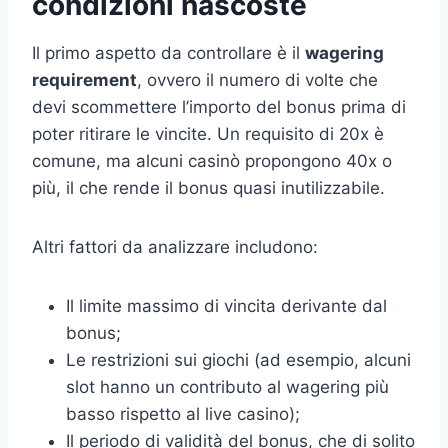
condizioni nascoste
Il primo aspetto da controllare è il
wagering
requirement
, ovvero il numero di volte che
devi scommettere l’importo del bonus prima di
poter ritirare le vincite. Un requisito di 20x è
comune, ma alcuni casinò propongono 40x o
più, il che rende il bonus quasi inutilizzabile.
Altri fattori da analizzare includono:
Il limite massimo di vincita derivante dal
bonus;
Le restrizioni sui giochi (ad esempio, alcuni
slot hanno un contributo al wagering più
basso rispetto al live casino);
Il periodo di validità del bonus, che di solito