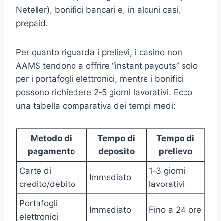
Neteller), bonifici bancari e, in alcuni casi,
prepaid.
Per quanto riguarda i prelievi, i casino non
AAMS tendono a offrire “instant payouts” solo
per i portafogli elettronici, mentre i bonifici
possono richiedere 2‑5 giorni lavorativi. Ecco
una tabella comparativa dei tempi medi:
Metodo di
Tempo di
Tempo di
pagamento
deposito
prelievo
Carte di
1‑3 giorni
Immediato
credito/debito
lavorativi
Portafogli
Immediato
Fino a 24 ore
elettronici