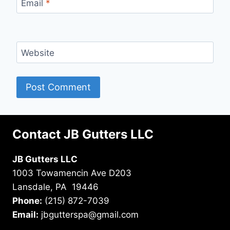
Email
*
Website
Contact JB Gutters LLC
JB Gutters LLC
1003 Towamencin Ave D203
Lansdale, PA 19446
Phone:
(215) 872-7039
Email:
jbgutterspa@gmail.com