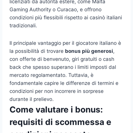
licenziati da autorità estere, come Malta
Gaming Authority o Curacao, e offrono
condizioni più flessibili rispetto ai casinò italiani
tradizionali.
Il principale vantaggio per il giocatore italiano è
la possibilità di trovare
bonus più generosi
,
con offerte di benvenuto, giri gratuiti o cash
back che spesso superano i limiti imposti dal
mercato regolamentato. Tuttavia, è
fondamentale capire le differenze di termini e
condizioni per non incorrere in sorprese
durante il prelievo.
Come valutare i bonus:
requisiti di scommessa e