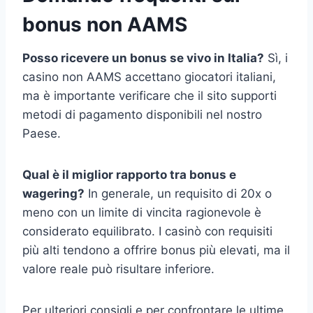
bonus non AAMS
Posso ricevere un bonus se vivo in Italia?
Sì, i
casino non AAMS accettano giocatori italiani,
ma è importante verificare che il sito supporti
metodi di pagamento disponibili nel nostro
Paese.
Qual è il miglior rapporto tra bonus e
wagering?
In generale, un requisito di 20x o
meno con un limite di vincita ragionevole è
considerato equilibrato. I casinò con requisiti
più alti tendono a offrire bonus più elevati, ma il
valore reale può risultare inferiore.
Per ulteriori consigli e per confrontare le ultime