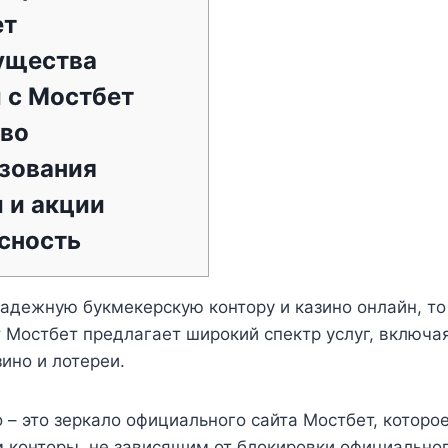
ет
ущества
 с Мостбет
во
зования
 и акции
сность
адежную букмекерскую контору и казино онлайн, то
 Мостбет предлагает широкий спектр услуг, включая
зино и лотереи.
 – это зеркало официального сайта Мостбет, которо
м конторы, не зависящим от блокировки официальног