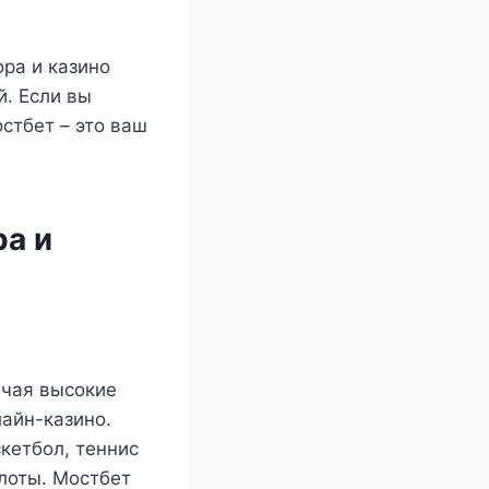
ра и казино
й. Если вы
стбет – это ваш
ра и
ючая высокие
лайн-казино.
скетбол, теннис
слоты. Мостбет