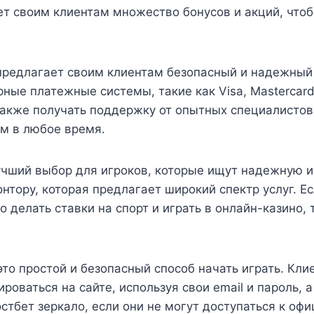
ет своим клиентам множество бонусов и акций, что
предлагает своим клиентам безопасный и надежный 
ные платежные системы, такие как Visa, Mastercard и
также получать поддержку от опытных специалистов
м в любое время.
учший выбор для игроков, которые ищут надежную 
нтору, которая предлагает широкий спектр услуг. Е
о делать ставки на спорт и играть в онлайн-казино, 
это простой и безопасный способ начать играть. Кл
ироваться на сайте, используя свои email и пароль, 
стбет зеркало, если они не могут доступаться к оф