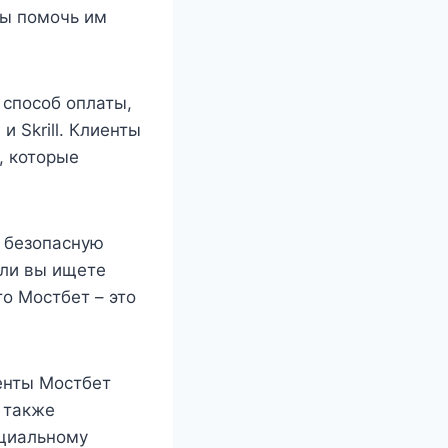
бы помочь им
способ оплаты,
 Skrill. Клиенты
, которые
и безопасную
сли вы ищете
то Мостбет – это
иенты Мостбет
а также
ициальному