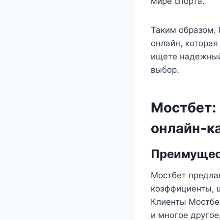
мире спорта.
Таким образом,
онлайн, которая
ищете надежный 
выбор.
Мостбет:
онлайн-к
Преимущес
Мостбет предла
коэффициенты, ш
Клиенты Мостбет
и многое другое,