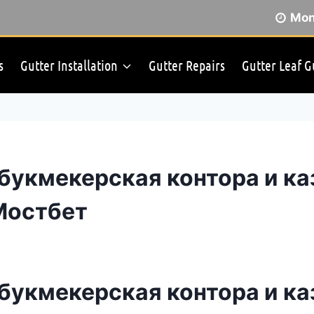
Mon
s
Gutter Installation
Gutter Repairs
Gutter Leaf G
 букмекерская контора и ка
Мостбет
 букмекерская контора и ка