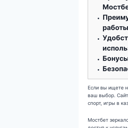
Мостб
Преим
работы
Удобст
исполь
Бонусы
Безопа
Если вы ищете н
ваш выбор. Сайт
спорт, игры в ка
Мостбет зеркало
доступ к услуга