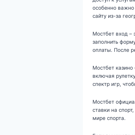
особенно важно 
сайту из-за гео
Мостбет вход – 
заполнить форму
оплаты. После р
Мостбет казино 
включая рулетку
спектр игр, что
Мостбет официал
ставки на спорт
мире спорта.