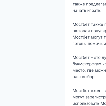
также предлага
начать играть.
Мостбет также 
включая популяр
Мостбет могут 
готовы помочь и
Мостбет – это л
букмекерскую ко
место, где можн
ваш выбор.
Мостбет вход – 
могут зарегистр
использовать Мо